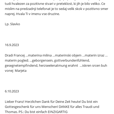
tudi hvalezen za pozitivne stvari v preteklost, ki jih je bilo veliko. Ce
mislim na predzadnji telefonat je to sedaj velik skok v pozitivno smer
naprej. Hvala Ti v imenu vse druzine.
Lp. Slavko
16.9.2023
Dradi Francej …materina milina …materinski objem …materin izraz …
materin pogled; …geborgensein, gottverbundenfühlend,
gesegnetempfindend, herzseelenatmung erahnt …iskren srcen buh
vonej Marjeta
6.10.2023
Lieber Franz! Herzlichen Dank für Deine Zeit heute! Du bist ein
Gottesgeschenk für uns Menschen! DANKE für alles Traudi und
Thomas. PS.: Du bist einfach EINZIGARTIG