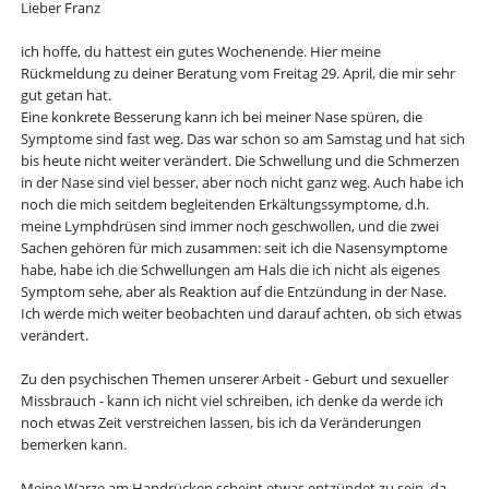
Lieber Franz
ich hoffe, du hattest ein gutes Wochenende. Hier meine
Rückmeldung zu deiner Beratung vom Freitag 29. April, die mir sehr
gut getan hat.
Eine konkrete Besserung kann ich bei meiner Nase spüren, die
Symptome sind fast weg. Das war schon so am Samstag und hat sich
bis heute nicht weiter verändert. Die Schwellung und die Schmerzen
in der Nase sind viel besser, aber noch nicht ganz weg. Auch habe ich
noch die mich seitdem begleitenden Erkältungssymptome, d.h.
meine Lymphdrüsen sind immer noch geschwollen, und die zwei
Sachen gehören für mich zusammen: seit ich die Nasensymptome
habe, habe ich die Schwellungen am Hals die ich nicht als eigenes
Symptom sehe, aber als Reaktion auf die Entzündung in der Nase.
Ich werde mich weiter beobachten und darauf achten, ob sich etwas
verändert.
Zu den psychischen Themen unserer Arbeit - Geburt und sexueller
Missbrauch - kann ich nicht viel schreiben, ich denke da werde ich
noch etwas Zeit verstreichen lassen, bis ich da Veränderungen
bemerken kann.
Meine Warze am Handrücken scheint etwas entzündet zu sein, da