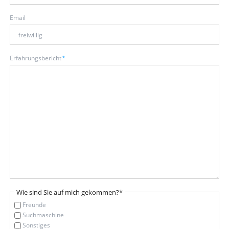
Email
Mandatory
Erfahrungsbericht
*
field
Mandatory
Wie sind Sie auf mich gekommen?
*
field
Freunde
Suchmaschine
Sonstiges