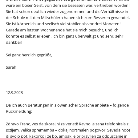
wäre ein böser Geist, von dem sie besessen war, vertrieben worden!
Sie hat schon deutlich wieder zugenommen und die Verhältnisse in
der Schule mit den Mitschülern haben sich zum Besseren gewendet.
Sie ist körperlich und seelisch viel stabiler als vor drei Monaten!
Gerade am letzten Wochenende hat sie mich besucht, und ich
konnte es selbst erleben. Ich bin ganz überwältigt und sehr, sehr
dankbar!
Sei ganz herzlich gegrüßt,
Sarah
12.9.2023
Da ich auch Beratungen in slowenischer Sprache anbiete – folgende
Rückmeldung:
Zdravo Franc, ves da skoraj ni za verjeti! Ravno je zena telefonirala z
Jozijem, velika sprememba – dokaj nortmalen pogovor. Seveda hoce
iti svojo pot, kakorkoli ze bo, ampak je pripravljen za odpuscanje in